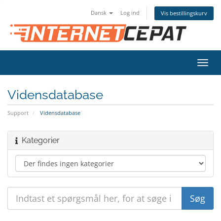
Dansk
Log ind
Vis bestillingskurv
Skift
navig
Vidensdatabase
Support
Vidensdatabase
Kategorier