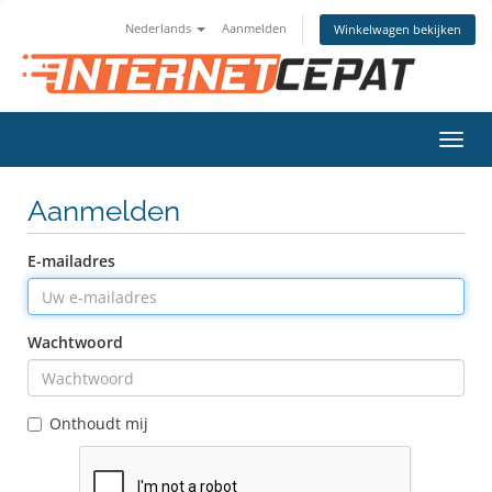
Nederlands
Aanmelden
Winkelwagen bekijken
Navig
in-/u
Aanmelden
E-mailadres
Wachtwoord
Onthoudt mij