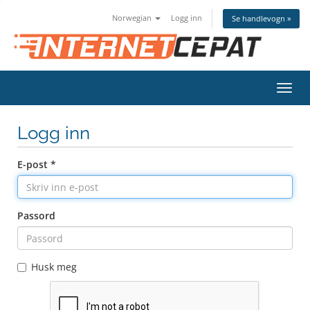
Norwegian
Logg inn
Se handlevogn »
Bytt
navig
Logg inn
E-post *
Passord
Husk meg