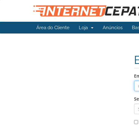
Área do Cliente
Loja
Anúncios
Ba
Em
S