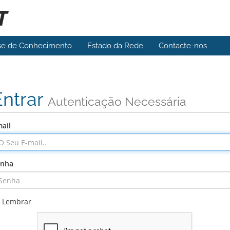
se de Conhecimento
Estado da Rede
Contacte-nos
Entrar
Autenticação Necessária
ail
enha
Lembrar