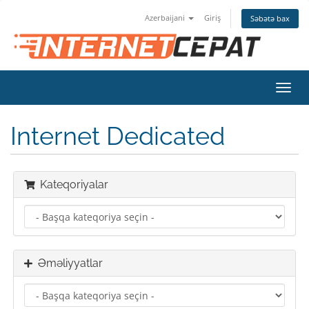
Azerbaijani
Giriş
Səbətə bax
Naviq
keçid
Internet Dedicated
Kateqoriyalar
Əməliyyatlar