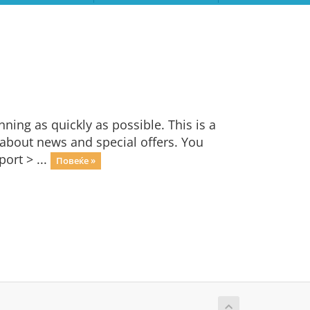
ng as quickly as possible. This is a
bout news and special offers. You
ort > ...
Повеќе »