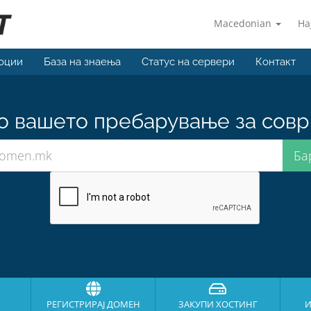
Macedonian
На
оции
База на знаења
Статус на сервери
Контакт
о вашето пребарување за совр
РЕГИСТРИРАЈ ДОМЕН
ЗАКУПИ ХОСТИНГ
И